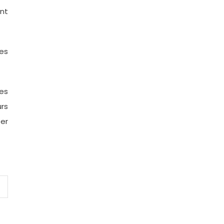
ont
Les
les
urs
ter