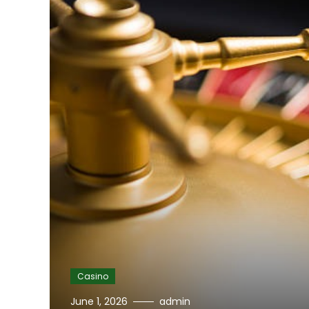
Casino
June 1, 2026
admin