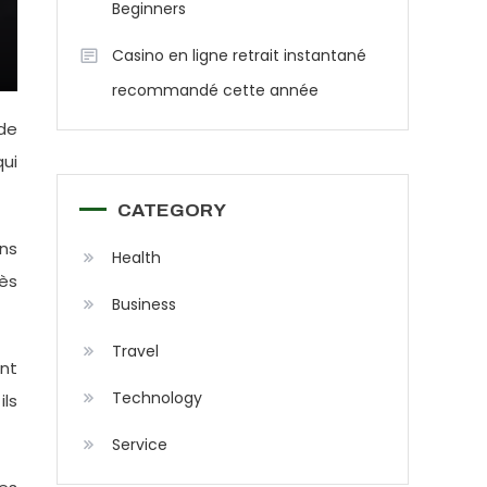
Beginners
Casino en ligne retrait instantané
recommandé cette année
 de
ui
CATEGORY
ans
Health
rès
Business
Travel
nt
Technology
ils
Service