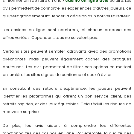
s’informer afin de faire un choix
casino en ligne avis
éclairé. Les
avis permettent de connaître les expériences d’autres joueurs, ce
qui peut grandement influencer la décision d’un nouvel utilisateur.
Les casinos en ligne sont nombreux, et chacun propose des
offres variées. Cependant, tous ne se valent pas.
Certains sites peuvent sembler attrayants avec des promotions
alléchantes, mais peuvent également cacher des pratiques
douteuses. Les avis permettent de filtrer ces options en mettant
en lumière les sites dignes de confiance et ceux à éviter.
En consultant des retours d’expérience, les joueurs peuvent
identifier les plateformes qui offrent un bon service client, des
retraits rapides, et des jeux équitables. Cela réduit les risques de
mauvaise surprise.
De plus, les avis aident à comprendre les différentes
fonctionnalités des casinos en ligne. Par exemple, la qualité des