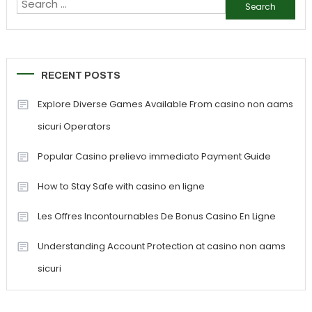
Search
for:
RECENT POSTS
Explore Diverse Games Available From casino non aams
sicuri Operators
Popular Casino prelievo immediato Payment Guide
How to Stay Safe with casino en ligne
Les Offres Incontournables De Bonus Casino En Ligne
Understanding Account Protection at casino non aams
sicuri