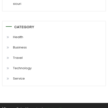
sicuri
CATEGORY
Health
Business
Travel
Technology
Service