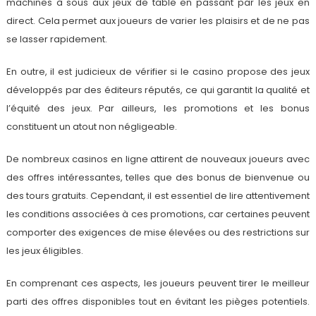
machines à sous aux jeux de table en passant par les jeux en
direct. Cela permet aux joueurs de varier les plaisirs et de ne pas
se lasser rapidement.
En outre, il est judicieux de vérifier si le casino propose des jeux
développés par des éditeurs réputés, ce qui garantit la qualité et
l’équité des jeux. Par ailleurs, les promotions et les bonus
constituent un atout non négligeable.
De nombreux casinos en ligne attirent de nouveaux joueurs avec
des offres intéressantes, telles que des bonus de bienvenue ou
des tours gratuits. Cependant, il est essentiel de lire attentivement
les conditions associées à ces promotions, car certaines peuvent
comporter des exigences de mise élevées ou des restrictions sur
les jeux éligibles.
En comprenant ces aspects, les joueurs peuvent tirer le meilleur
parti des offres disponibles tout en évitant les pièges potentiels.