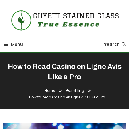
Skip
To
Content
True Essence
Guyett Stained Glass
Menu
Search
How to Read Casino en Ligne Avis
Like a Pro
Home
Gambling
How to Read Casino en Ligne Avis Like a Pro