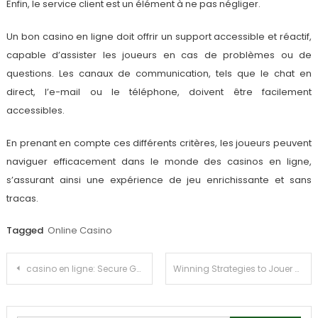
Enfin, le service client est un élément à ne pas négliger.
Un bon casino en ligne doit offrir un support accessible et réactif,
capable d’assister les joueurs en cas de problèmes ou de
questions. Les canaux de communication, tels que le chat en
direct, l’e-mail ou le téléphone, doivent être facilement
accessibles.
En prenant en compte ces différents critères, les joueurs peuvent
naviguer efficacement dans le monde des casinos en ligne,
s’assurant ainsi une expérience de jeu enrichissante et sans
tracas.
Tagged
Online Casino
Post
casino en ligne: Secure Gaming Options
Winning Strategies to Jouer Au Casino En Ligne
navigation